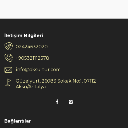
İletişim Bilgileri
02424632020
+905321112578
info@aksu-tur.com
Güzelyurt, 26083 Sokak No:1, 07112
Aksu/Antalya
Bağlantılar