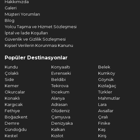
Hakkımızda
Galeri
Müşteri Yorumları
Blog
Yolcu Taşıma ve Hizmet Sözleşmesi
İptal ve İade Koşulları
Güvenlik ve Gizlilik Sözleşmesi
Kişisel Verilerin Korunması Kanunu
Popüler Destinasyonlar
Kundu
Konyaaltı
Belek
Çolaklı
Evrenseki
Kumköy
Side
Beldibi
Göynük
Kemer
Tekirova
Kızılağaç
Okurcalar
İncekum
Türkler
Konaklı
Alanya
Mahmutlar
Kargıcak
Adrasan
Lara
Fethiye
Ölüdeniz
Avsallar
Boğazkent
Çamyuva
Çıralı
Demre
Denizyaka
Finike
Gündoğdu
Kalkan
Kaş
Kestel
Kızılot
Kiriş