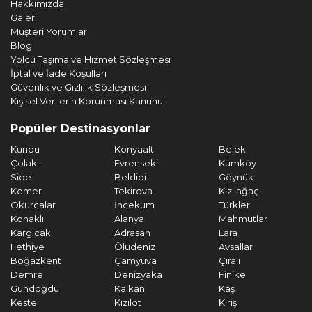
Hakkımızda
Galeri
Müşteri Yorumları
Blog
Yolcu Taşıma ve Hizmet Sözleşmesi
İptal ve İade Koşulları
Güvenlik ve Gizlilik Sözleşmesi
Kişisel Verilerin Korunması Kanunu
Popüler Destinasyonlar
Kundu
Konyaaltı
Belek
Çolaklı
Evrenseki
Kumköy
Side
Beldibi
Göynük
Kemer
Tekirova
Kızılağaç
Okurcalar
İncekum
Türkler
Konaklı
Alanya
Mahmutlar
Kargıcak
Adrasan
Lara
Fethiye
Ölüdeniz
Avsallar
Boğazkent
Çamyuva
Çıralı
Demre
Denizyaka
Finike
Gündoğdu
Kalkan
Kaş
Kestel
Kızılot
Kiriş