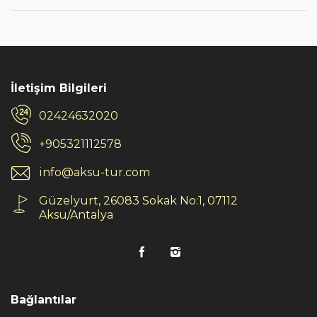
İletişim Bilgileri
02424632020
+905321112578
info@aksu-tur.com
Güzelyurt, 26083 Sokak No:1, 07112
Aksu/Antalya
Bağlantılar